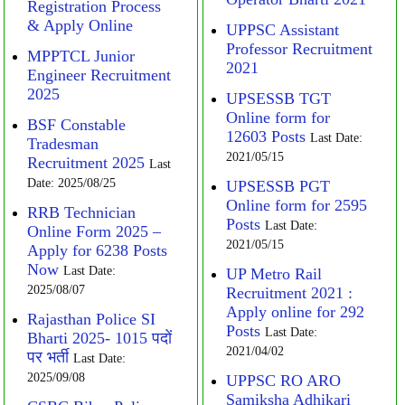
Registration Process
& Apply Online
UPPSC Assistant
Professor Recruitment
MPPTCL Junior
2021
Engineer Recruitment
2025
UPSESSB TGT
Online form for
BSF Constable
12603 Posts
Last Date:
Tradesman
2021/05/15
Recruitment 2025
Last
Date: 2025/08/25
UPSESSB PGT
Online form for 2595
RRB Technician
Posts
Last Date:
Online Form 2025 –
2021/05/15
Apply for 6238 Posts
Now
Last Date:
UP Metro Rail
2025/08/07
Recruitment 2021 :
Apply online for 292
Rajasthan Police SI
Posts
Last Date:
Bharti 2025- 1015 पदों
2021/04/02
पर भर्ती
Last Date:
2025/09/08
UPPSC RO ARO
Samiksha Adhikari